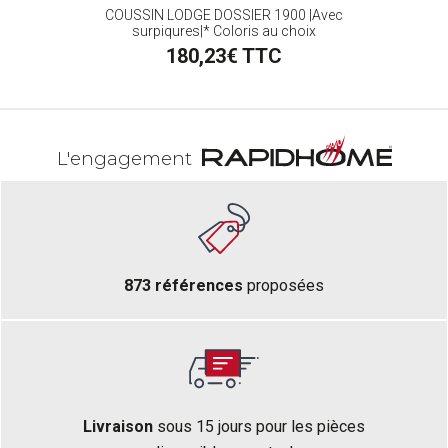
000K
COUSSIN LODGE DOSSIER 1900 |Avec
C
surpiqures|* Coloris au choix
180,23€ TTC
L'engagement
873 références
proposées
Livraison
sous 15 jours pour les pièces