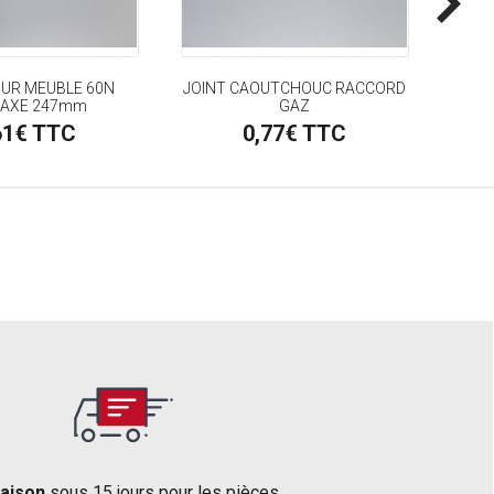
OUR MEUBLE 60N
JOINT CAOUTCHOUC RACCORD
RIDE
AXE 247mm
GAZ
COL
61€ TTC
0,77€ TTC
raison
sous 15 jours pour les pièces