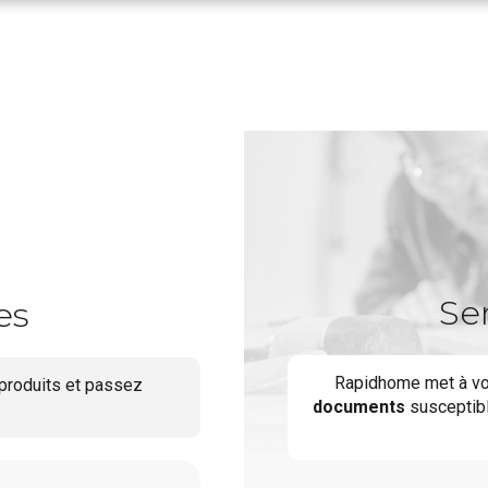
Se
es
Rapidhome met à vo
produits et passez
documents
susceptibl