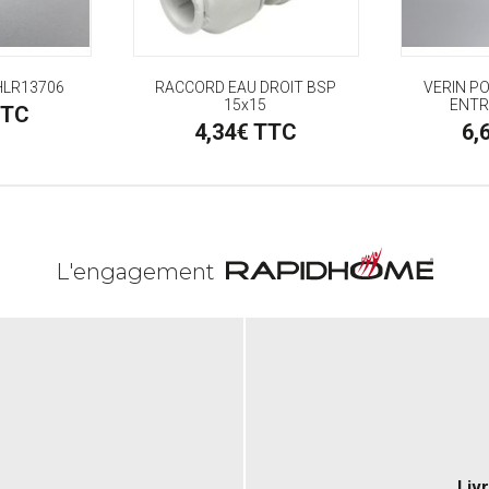
HLR13706
RACCORD EAU DROIT BSP
VERIN P
15x15
ENTR
TTC
4,34€ TTC
6,
L'engagement
Liv