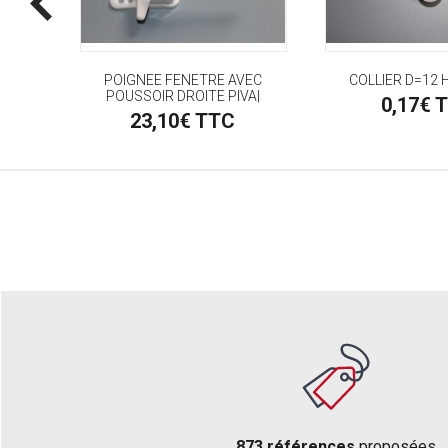
M/F
POIGNEE FENETRE AVEC
COLLIER D=12 
POUSSOIR DROITE PIVA|
0,17€ 
23,10€ TTC
873 références
proposées