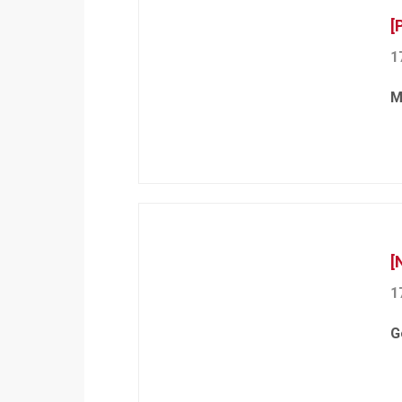
[
1
M
[
1
G