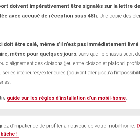
port doivent impérativement être signalés sur la lettre d
dée avec accusé de réception sous 48h
.
Une copie des élém
i doit être calé, même s’il n’est pas immédiatement livr
aire, même pour quelques jours
,
sans quoi le châssis subit d
d'alignement des cloisons (jeu entre cloison et plafond, profi
ries intérieures/extérieures (pouvant aller jusqu’à l’impossibilit
ries.
otre
guide sur les règles d'installation d'un mobil-home
.
ignez d'impatience de profiter à nouveau de votre mobil-home.
D
mbûche
!