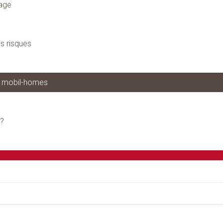
nage
es risques
s mobil-homes
 ?