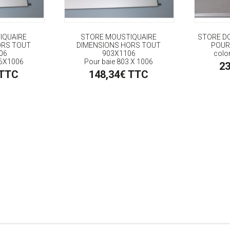
IQUAIRE
STORE MOUSTIQUAIRE
STORE D
ORS TOUT
DIMENSIONS HORS TOUT
POUR
06
903X1106
color
06X1006
Pour baie 803 X 1006
2
 TTC
148,34€ TTC